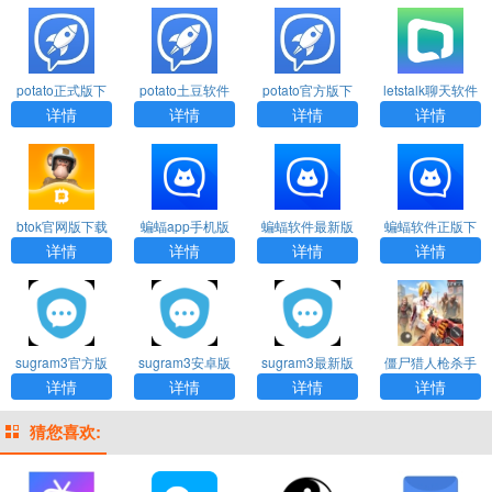
potato正式版下
potato土豆软件
potato官方版下
letstalk聊天软件
载
安卓版
载
正版下载
详情
详情
详情
详情
btok官网版下载
蝙蝠app手机版
蝙蝠软件最新版
蝙蝠软件正版下
增强版本
下载
下载
载
详情
详情
详情
详情
sugram3官方版
sugram3安卓版
sugram3最新版
僵尸猎人枪杀手
免费下载
下载
下载
官方版下载
详情
详情
详情
详情
猜您喜欢: