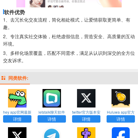
软件优势
1、去冗长化交友流程，简化相处模式，让爱情获取更简单、有
趣。
2、专注真实社交体验，杜绝虚假信息，营造安全、高质量的互动
环境。
3、多样化场景覆盖，匹配不同需求，满足从认识到深交的全方位
交友诉求。
同类软件:
hey app官网最新
letstalk聊天软件
twitter官方版本安
Huluwa app官方
版下载
下载
卓下载
版下载
详情
详情
详情
详情