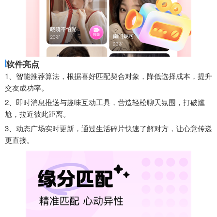
软件亮点
1、智能推荐算法，根据喜好匹配契合对象，降低选择成本，提升
交友成功率。
2、即时消息推送与趣味互动工具，营造轻松聊天氛围，打破尴
尬，拉近彼此距离。
3、动态广场实时更新，通过生活碎片快速了解对方，让心意传递
更直接。