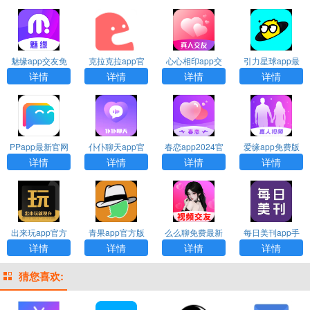
魅缘app交友免
克拉克拉app官
心心相印app交
引力星球app最
费官方版下载
网版免费下载
友最新版下载
新版本下载
详情
详情
详情
详情
PPapp最新官网
仆仆聊天app官
春恋app2024官
爱缘app免费版
版下载
网安卓版下载
网版下载
最新下载
详情
详情
详情
详情
出来玩app官方
青果app官方版
么么聊免费最新
每日美刊app手
版免费下载
最新下载
版下载
机版安卓下载
详情
详情
详情
详情
猜您喜欢: