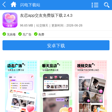
闪电下载站
友恋app交友免费版下载 2.4.3
96.65 MB
|
社交聊天
|
更新时间：2026-06-26
无病毒
无广告
免费
安卓下载