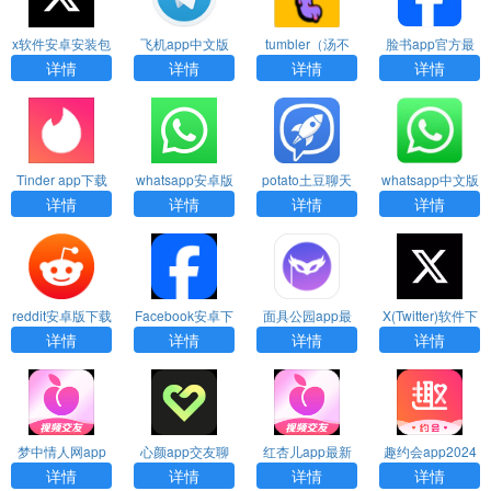
x软件安卓安装包
飞机app中文版
tumbler（汤不
脸书app官方最
下载
下载
热）下载安卓版
新版下载
详情
详情
详情
详情
Tinder app下载
whatsapp安卓版
potato土豆聊天
whatsapp中文版
下载2025
软件下载
官方下载
详情
详情
详情
详情
reddit安卓版下载
Facebook安卓下
面具公园app最
X(Twitter)软件下
载
新版
载
详情
详情
详情
详情
梦中情人网app
心颜app交友聊
红杏儿app最新
趣约会app2024
官网最新版下载
天最新版下载
安卓版下载
最新版下载
详情
详情
详情
详情