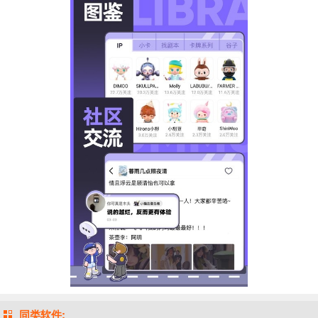
同类软件: