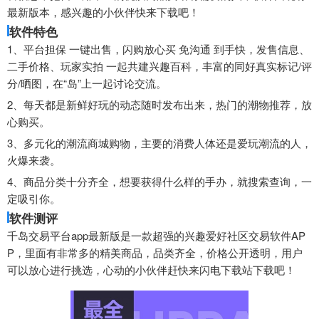
最新版本，感兴趣的小伙伴快来下载吧！
软件特色
1、平台担保 一键出售，闪购放心买 免沟通 到手快，发售信息、
二手价格、玩家实拍 一起共建兴趣百科，丰富的同好真实标记/评
分/晒图，在“岛”上一起讨论交流。
2、每天都是新鲜好玩的动态随时发布出来，热门的潮物推荐，放
心购买。
3、多元化的潮流商城购物，主要的消费人体还是爱玩潮流的人，
火爆来袭。
4、商品分类十分齐全，想要获得什么样的手办，就搜索查询，一
定吸引你。
软件测评
千岛交易平台app最新版是一款超强的兴趣爱好社区交易软件AP
P，里面有非常多的精美商品，品类齐全，价格公开透明，用户
可以放心进行挑选，心动的小伙伴赶快来闪电下载站下载吧！