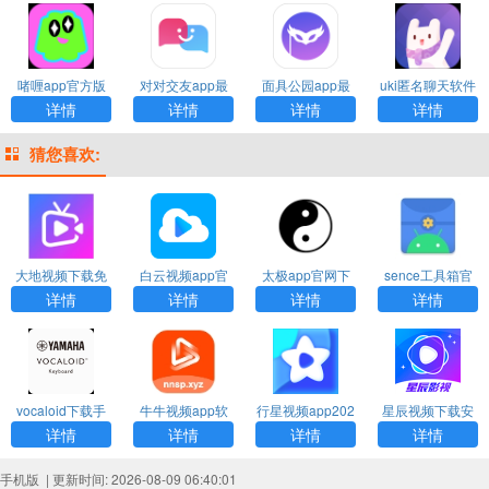
啫喱app官方版
对对交友app最
面具公园app最
uki匿名聊天软件
新版
新版
app最新版
详情
详情
详情
详情
猜您喜欢:
大地视频下载免
白云视频app官
太极app官网下
sence工具箱官
费
方下载追剧
载最新版本
网下载
详情
详情
详情
详情
vocaloid下载手
牛牛视频app软
行星视频app202
星辰视频下载安
机版
件下载最新版
5最新版下载安装
装2025最新版免
详情
详情
详情
详情
费看剧
手机版
| 更新时间: 2026-08-09 06:40:01