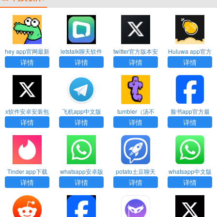
hey app官网最新
letstalk聊天软件
twitter官方版本安
Huluwa app官方
版下载
下载
卓下载
版下载
详情
详情
详情
详情
x软件安卓安装包
飞机app中文版
tumbler（汤不
脸书app官方最
下载
下载
热）下载安卓版
新版下载
详情
详情
详情
详情
Tinder app下载
whatsapp安卓版
potato土豆聊天
whatsapp中文版
下载2025
软件下载
官方下载
详情
详情
详情
详情